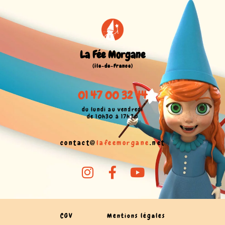
La Fée Morgane
(île-de-France)
01 47 00 32 44
du lundi au vendredi
de 10h30 à 17h30
contact@
lafeemorgane
.net
CGV
Mentions légales