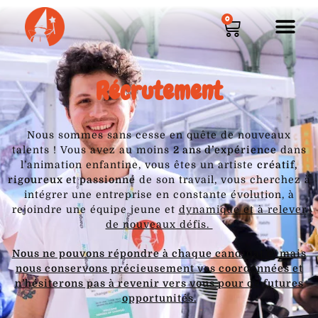
0
Récrutement
Nous sommes sans cesse en quête de nouveaux
talents ! Vous avez au moins
2 ans d’expérience
dans
l’animation enfantine, vous êtes un artiste
créatif,
rigoureux et passionné
de son travail, vous cherchez à
intégrer une entreprise en constante évolution, à
rejoindre une équipe jeune et
dynamique et à relever
de nouveaux défis.
Nous ne pouvons répondre à chaque candidat.e, mais
nous conservons précieusement vos coordonnées et
n’hésiterons pas à revenir vers vous pour de futures
opportunités.