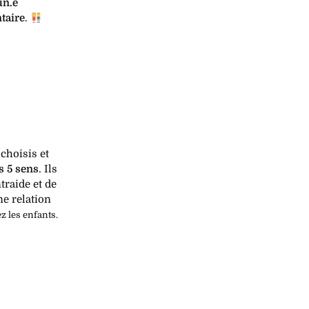
un.e
taire
.
 choisis et
s 5 sens
. Ils
traide et de
ne relation
z les enfants
.