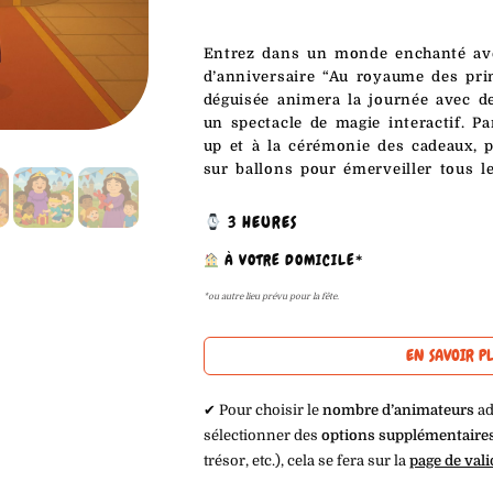
Entrez dans un monde enchanté ave
d’anniversaire “Au royaume des pr
déguisée animera la journée avec de
un spectacle de magie interactif. Par
up et à la cérémonie des cadeaux, p
sur ballons pour émerveiller tous le
3 HEURES
À VOTRE DOMICILE*
*ou autre lieu prévu pour la fête.
EN SAVOIR P
✔︎ Pour choisir le
nombre d’animateurs
ad
sélectionner des
options supplémentaire
trésor, etc.), cela se fera sur la
page de val