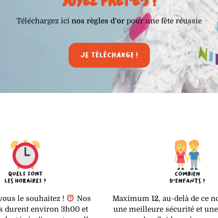
SOYEZ PRÊT·E·S !
Téléchargez ici
nos règles d’or
pour une fête réussie
Je télécharge !
vous le souhaitez !
Nos
Maximum
12
, au-delà de ce 
 durent environ 3h00 et
une meilleure sécurité et un