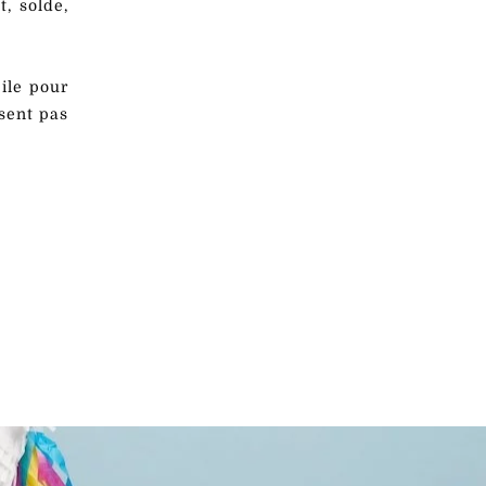
, solde,
ile pour
isent pas