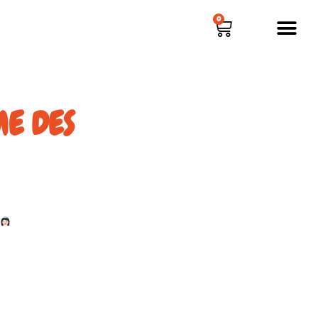
0
E DES