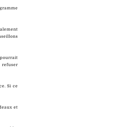
rogramme
galement
seillons
pourrait
 refuser
ce. Si ce
deaux et