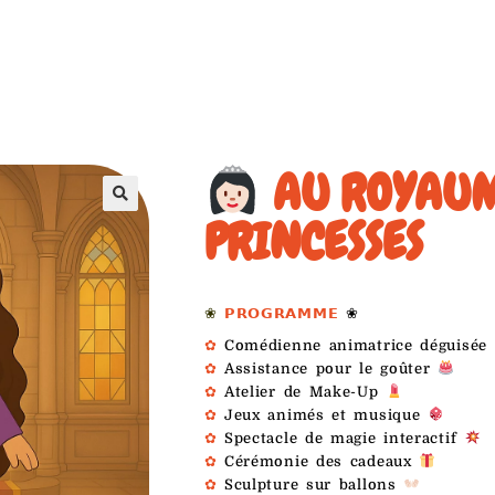
AU ROYAUM
PRINCESSES
❀
𝗣𝗥𝗢𝗚𝗥𝗔𝗠𝗠𝗘
❀
✿
Comédienne animatrice déguisée
✿
Assistance pour le goûter
✿
Atelier de Make-Up
✿
Jeux animés et musique
✿
Spectacle de magie interactif
✿
Cérémonie des cadeaux
✿
Sculpture sur ballons