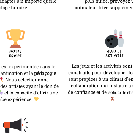
adaptés à n’importe quelle
plus fluide,
prévoyez 
plage horaire.
animateur.trice supplémen
Les jeux et les activités sont
 est expérimentée dans le
construits pour
développer le
’animation et la
pédagogie
sont propices à un climat d’en
Nous sélectionnons
collaboration qui instaure u
es artistes ayant le don de
de
confiance
et de
solidarité
che
et la capacité d’offrir une
rbe expérience.