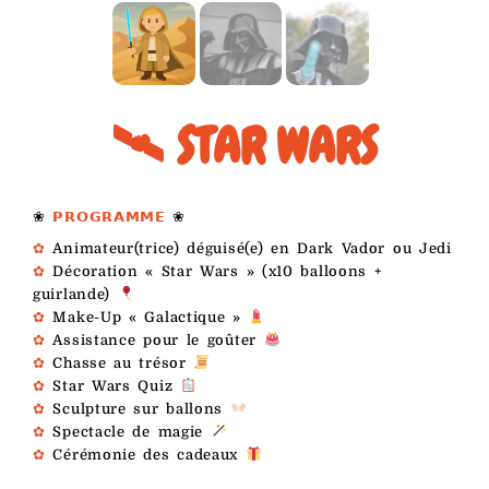
🛰 STAR WARS
❀
𝗣𝗥𝗢𝗚𝗥𝗔𝗠𝗠𝗘
❀
✿
Animateur(trice) déguisé(e) en Dark Vador ou Jedi
✿
Décoration « Star Wars » (x10 balloons +
guirlande)
✿
Make-Up « Galactique »
✿
Assistance pour le goûter
✿
Chasse au trésor
✿
Star Wars Quiz
✿
Sculpture sur ballons
✿
Spectacle de magie
✿
Cérémonie des cadeaux