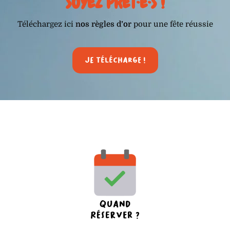
SOYEZ PRÊT·E·S !
Téléchargez ici
nos règles d’or
pour une fête réussie
Je télécharge !