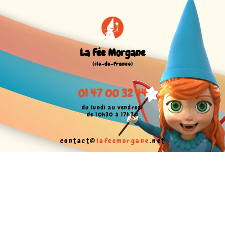
La Fée Morgane
(île-de-France)
01 47 00 32 44
du lundi au vendredi
de 10h30 à 17h30
contact@
lafeemorgane
.net
CGV
Mentions légales