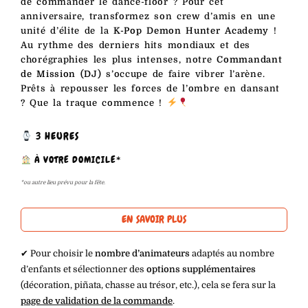
de commander le dance-floor ? Pour cet
anniversaire, transformez son crew d’amis en une
unité d’élite de la
K-Pop Demon Hunter Academy
!
Au rythme des derniers hits mondiaux et des
chorégraphies les plus intenses, notre
Commandant
de Mission (DJ)
s’occupe de faire vibrer l’arène.
Prêts à repousser les forces de l’ombre en dansant
? Que la traque commence !
3 HEURES
À VOTRE DOMICILE*
*ou autre lieu prévu pour la fête.
EN SAVOIR PLUS
✔︎ Pour choisir le
nombre d’animateurs
adaptés au nombre
d’enfants et sélectionner des
options supplémentaires
(décoration, piñata, chasse au trésor, etc.), cela se fera sur la
page de validation de la commande
.