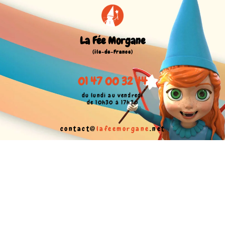
La Fée Morgane
(île-de-France)
01 47 00 32 44
du lundi au vendredi
de 10h30 à 17h30
contact@
lafeemorgane
.net
CGV
Mentions légales