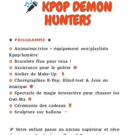
KPOP DEMON
HUNTERS
❀
𝗣𝗥𝗢𝗚𝗥𝗔𝗠𝗠𝗘
❀
✿
Animateur.trice + équipement son/playlists
Kpop/lumière
✿
Bracelets fluo pour tous !
✿
Assistance pour le goûter
✿
Atelier de Make-Up
✿
Chorégraphies K-Pop, Blind-test & Jeux en
musique
✿
Spectacle de magie interactive pour chasser les
Gwi-Ma
✿
Cérémonie des cadeaux
✿
Sculpture sur ballons
Votre enfant passe au niveau supérieur et rêve