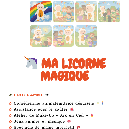
MA LICORNE
MAGIQUE
❀
𝗣𝗥𝗢𝗚𝗥𝗔𝗠𝗠𝗘
❀
✿
Comédien.ne animateur.trice déguisé.e
✿
Assistance pour le goûter
✿
Atelier de Make-Up « Arc en Ciel »
✿
Jeux animés et musique
✿
Spectacle de magie interactif