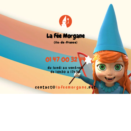
La Fée Morgane
(île-de-France)
01 47 00 32 44
du lundi au vendredi
de 10h30 à 17h30
contact@
lafeemorgane
.net
CGV
Mentions légales