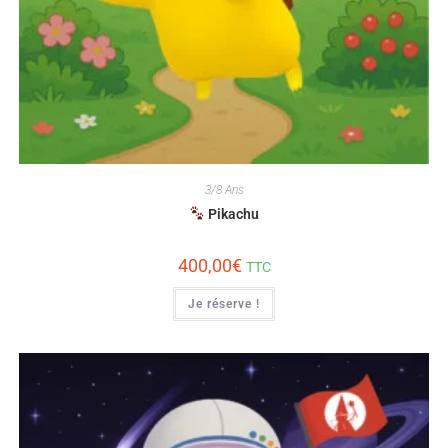
3/8 Ans
Pikachu
400,00
€
TTC
Je réserve !