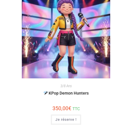
3/8 Ans
KPop Demon Hunters
350,00
€
TTC
Je réserve !