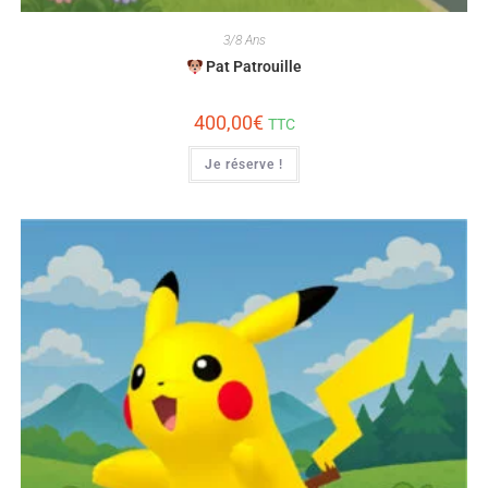
3/8 Ans
Pat Patrouille
400,00
€
TTC
Je réserve !