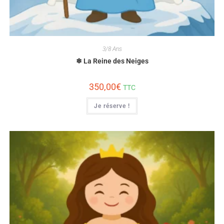
3/8 Ans
❄ La Reine des Neiges
350,00
€
TTC
Je réserve !