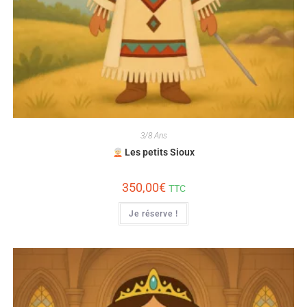
3/8 Ans
Les petits Sioux
350,00
€
TTC
Je réserve !