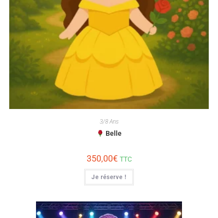
3/8 Ans
Belle
350,00
€
TTC
Je réserve !